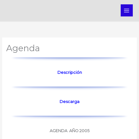
Ir
MAI
al
ME
contenido
Agenda
Descripción
Descarga
AGENDA AÑO 2005