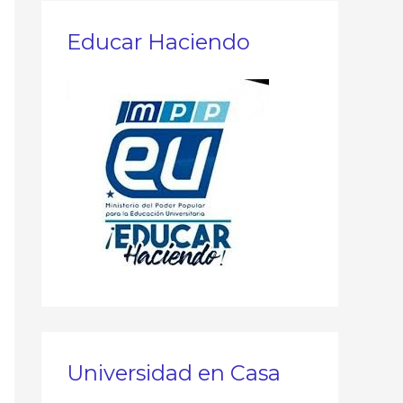
c
a
Educar Haciendo
r
p
o
r
:
Universidad en Casa