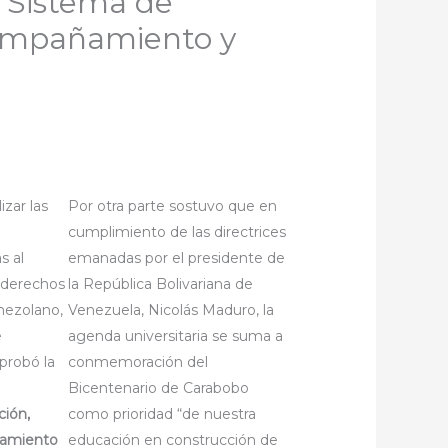
l Sistema de
compañamiento y
izar las
Por otra parte sostuvo que en
cumplimiento de las directrices
s al
emanadas por el presidente de
s derechos
la República Bolivariana de
nezolano,
Venezuela, Nicolás Maduro, la
e
agenda universitaria se suma a
probó la
conmemoración del
Bicentenario de Carabobo
ción,
como prioridad “de nuestra
ñamiento
educación en construcción de