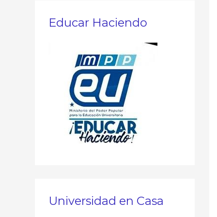
c
a
Educar Haciendo
r
p
o
r
:
Universidad en Casa