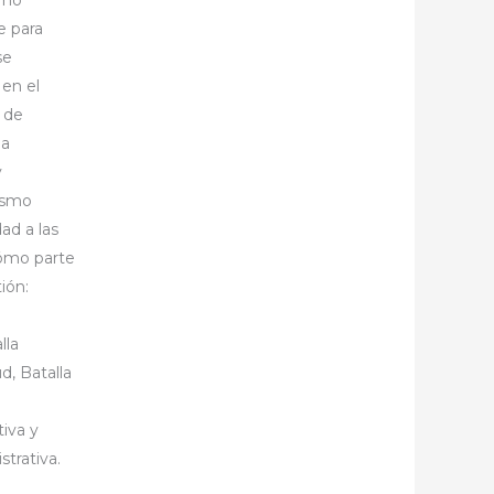
e para
se
en el
n de
la
y
ismo
ad a las
cómo parte
ión:
lla
ud, Batalla
tiva y
strativa.