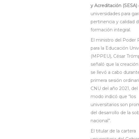
y Acreditación (SESA)
universidades para gara
pertinencia y calidad d
formación integral.
El ministro del Poder 
para la Educación Unive
(MPPEU), César Trómp
señaló que la creación
se llevó a cabo durante
primera sesión ordinari
CNU del año 2021, de
modo indicó que “los
universitarios son pr
del desarrollo de la so
nacional”.
El titular de la cartera
universitaria del Gobie