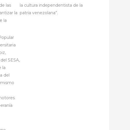
de las
la cultura independentista de la
ntizar la
patria venezolana”.
e la
Popular
rsitaria
iz,
 del SESA,
 la
a del
l mismo
omotores
beranía
rno