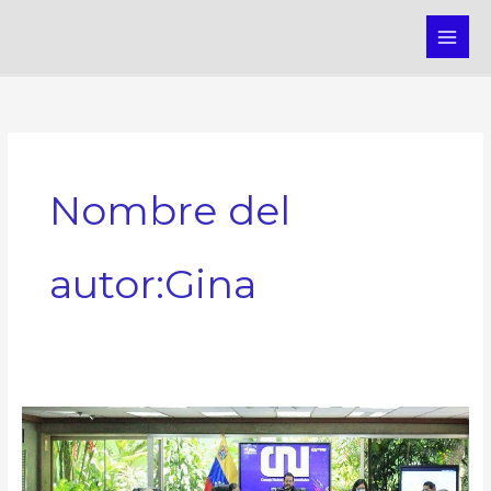
Ir
MAI
al
ME
contenido
Nombre del
autor:Gina
CNU
aprueba
112