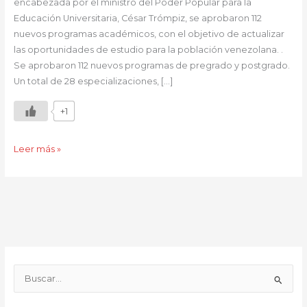
encabezada por el ministro del Poder Popular para la
Educación Universitaria, César Trómpiz, se aprobaron 112
nuevos programas académicos, con el objetivo de actualizar
las oportunidades de estudio para la población venezolana. .
Se aprobaron 112 nuevos programas de pregrado y postgrado.
Un total de 28 especializaciones, […]
+1
Leer más »
B
u