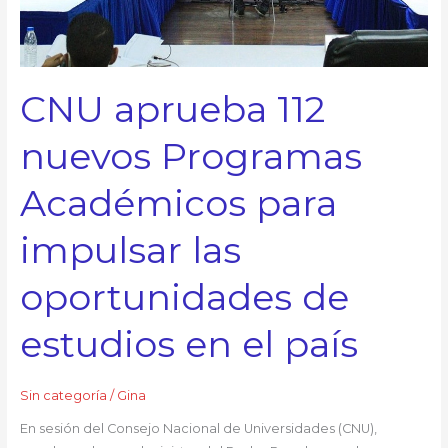
impulsar
las
oportunidades
de
CNU aprueba 112
estudios
en
nuevos Programas
el
país
Académicos para
impulsar las
oportunidades de
estudios en el país
Sin categoría
/
Gina
En sesión del Consejo Nacional de Universidades (CNU),