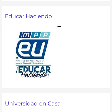
s
c
Educar Haciendo
a
r
p
o
r
:
Universidad en Casa